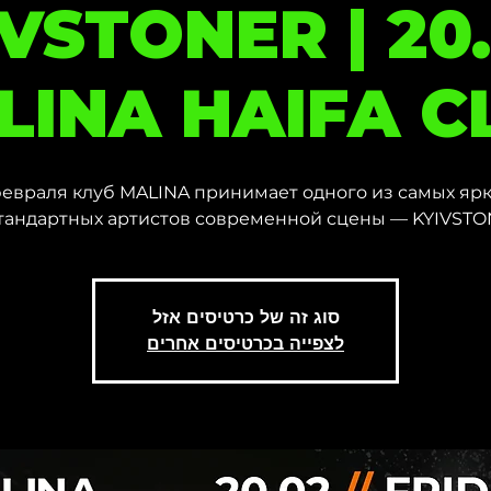
VSTONER | 20.
LINA HAIFA C
февраля клуб MALINA принимает одного из самых ярк
тандартных артистов современной сцены — KYIVSTO
סוג זה של כרטיסים אזל
לצפייה בכרטיסים אחרים