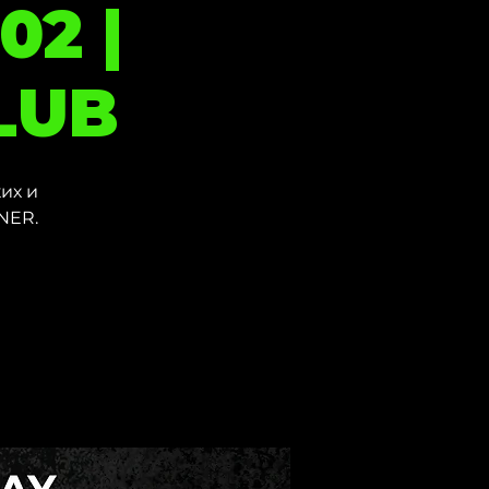
02 |
LUB
их и
NER.