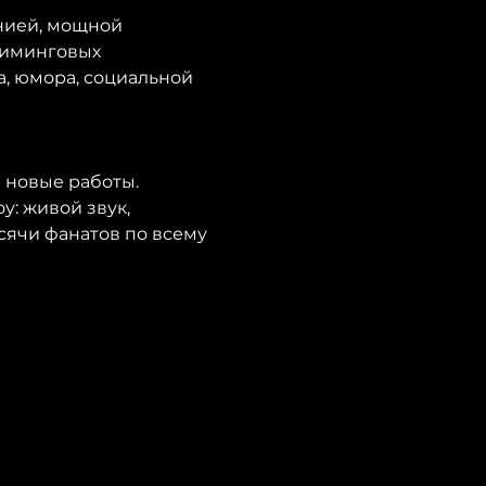
риминговых 
а, юмора, социальной 
и новые работы.
: живой звук, 
сячи фанатов по всему 