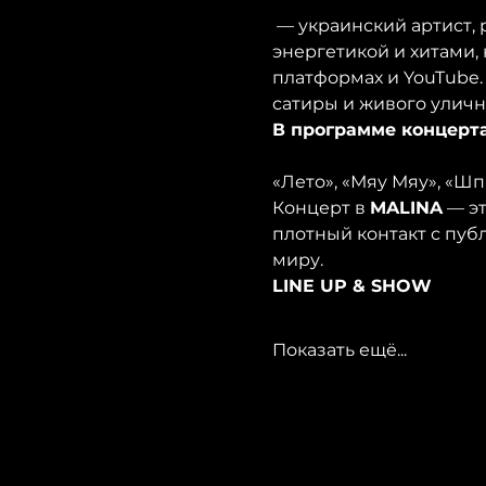
 — украинский артист, рэпер и шоумен, чьё имя давно ассоциируется с иронией, мощной 
энергетикой и хитами
платформах и YouTube.
сатиры и живого уличн
В программе концерт
«Лето», «Мяу Мяу», «Ш
Концерт в 
MALINA
 — э
плотный контакт с пуб
миру.
LINE UP & SHOW
Показать ещё...