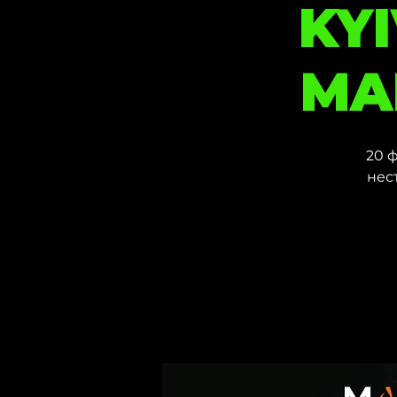
KYI
MA
20 
нес